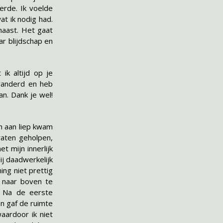
erde. Ik voelde
at ik nodig had.
haast. Het gaat
r blijdschap en
ik altijd op je
eranderd en heb
n. Dank je wel!
n aan liep kwam
raten geholpen,
 mijn innerlijk
ij daadwerkelijk
ing niet prettig
 naar boven te
g. Na de eerste
en gaf de ruimte
aardoor ik niet