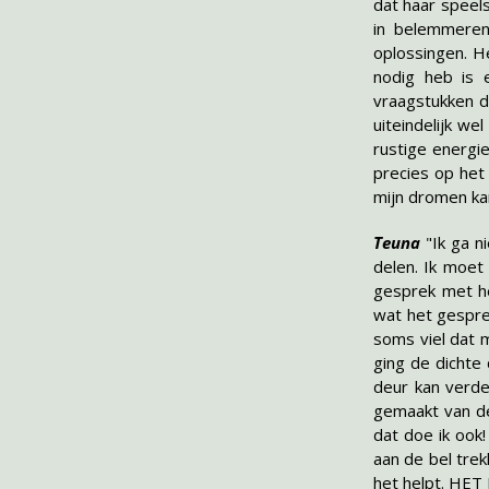
dat haar speels
in belemmeren
oplossingen. He
nodig heb is 
vraagstukken d
uiteindelijk we
rustige energie
precies op het
mijn dromen ka
Teuna
"Ik ga n
delen. Ik moet
gesprek met he
wat het gespre
soms viel dat 
ging de dichte 
deur kan verde
gemaakt van de
dat doe ik ook!
aan de bel tre
het helpt. HET