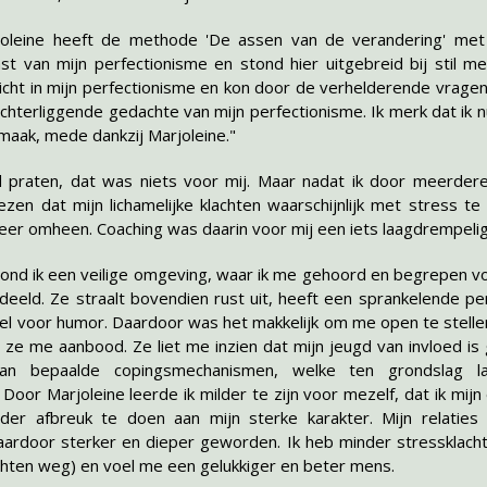
joleine heeft de methode 'De assen van de verandering' met 
st van mijn perfectionisme en stond hier uitgebreid bij stil met
icht in mijn perfectionisme en kon door de verhelderende vragen
chterliggende gedachte van mijn perfectionisme. Ik merk dat ik n
maak, mede dankzij Marjoleine."
 praten, dat was niets voor mij. Maar nadat ik door meerder
en dat mijn lichamelijke klachten waarschijnlijk met stress t
meer omheen. Coaching was daarin voor mij een iets laagdrempelig
 vond ik een veilige omgeving, waar ik me gehoord en begrepen v
eeld. Ze straalt bovendien rust uit, heeft een sprankelende per
l voor humor. Daardoor was het makkelijk om me open te stellen 
 ze me aanbood. Ze liet me inzien dat mijn jeugd van invloed i
 van bepaalde copingsmechanismen, welke ten grondslag l
 Door Marjoleine leerde ik milder te zijn voor mezelf, dat ik mij
der afbreuk te doen aan mijn sterke karakter. Mijn relaties 
daardoor sterker en dieper geworden. Ik heb minder stressklachte
achten weg) en voel me een gelukkiger en beter mens.