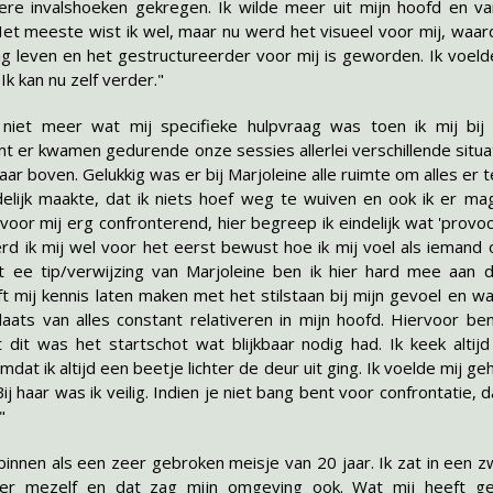
ere invalshoeken gekregen. Ik wilde meer uit mijn hoofd en van
Het meeste wist ik wel, maar nu werd het visueel voor mij, waar
g leven en het gestructureerder voor mij is geworden. Ik voelde
Ik kan nu zelf verder."
 niet meer wat mij specifieke hulpvraag was toen ik mij bij 
t er kwamen gedurende onze sessies allerlei verschillende situa
ar boven. Gelukkig was er bij Marjoleine alle ruimte om alles er te 
idelijk maakte, dat ik niets hoef weg te wuiven en ook ik er ma
voor mij erg confronterend, hier begreep ik eindelijk wat 'provo
erd ik mij wel voor het eerst bewust hoe ik mij voel als iemand 
 ee tip/verwijzing van Marjoleine ben ik hier hard mee aan 
t mij kennis laten maken met het stilstaan bij mijn gevoel en w
plaats van alles constant relativeren in mijn hoofd. Hiervoor be
 dit was het startschot wat blijkbaar nodig had. Ik keek altij
omdat ik altijd een beetje lichter de deur uit ging. Ik voelde mij g
Bij haar was ik veilig. Indien je niet bang bent voor confrontatie, 
"
innen als een zeer gebroken meisje van 20 jaar. Ik zat in een z
eer mezelf en dat zag mijn omgeving ook. Wat mij heeft ge