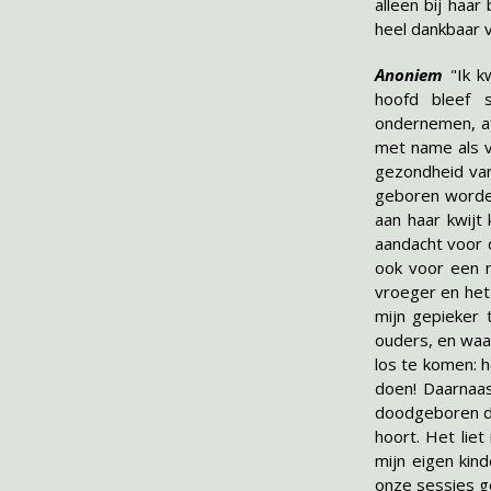
alleen bij haar
heel dankbaar v
Anoniem
"Ik k
hoofd bleef 
ondernemen, af
met name als v
gezondheid van
geboren worden
aan haar kwijt
aandacht voor 
ook voor een m
vroeger en het
mijn gepieker 
ouders, en waar
los te komen: h
doen! Daarnaas
doodgeboren doc
hoort. Het liet
mijn eigen kin
onze sessies g