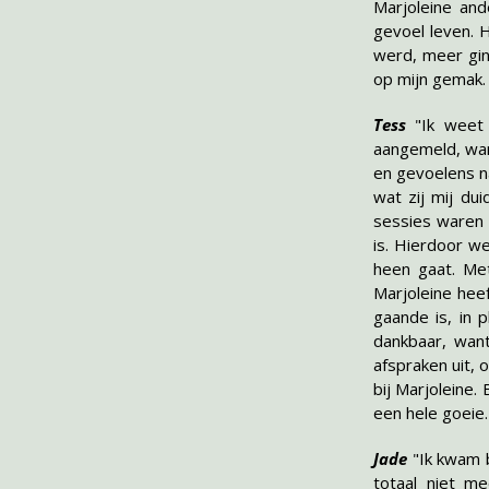
Marjoleine and
gevoel leven. 
werd, meer gin
op mijn gemak. 
Tess
"Ik weet
aangemeld, wan
en gevoelens na
wat zij mij du
sessies waren 
is. Hierdoor w
heen gaat. Met
Marjoleine heef
gaande is, in 
dankbaar, want
afspraken uit, 
bij Marjoleine. 
een hele goeie.
Jade
"Ik kwam b
totaal niet m