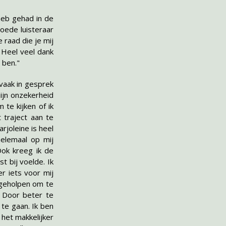
heb gehad in de
goede luisteraar
 raad die je mij
 Heel veel dank
 ben."
 vaak in gesprek
ijn onzekerheid
te kijken of ik
traject aan te
rjoleine is heel
helemaal op mij
Ook kreeg ik de
t bij voelde. Ik
er iets voor mij
 geholpen om te
. Door beter te
te gaan. Ik ben
 het makkelijker