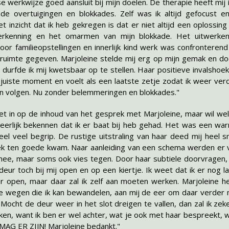
e werkwijze goed aansluit bij mijn doelen. De therapie heeft mij
de overtuigingen en blokkades. Zelf was ik altijd gefocust e
t inzicht dat ik heb gekregen is dat er niet altijd een oplossing 
erkenning en het omarmen van mijn blokkade. Het uitwerke
oor familieopstellingen en innerlijk kind werk was confronterend
l ruimte gegeven. Marjoleine stelde mij erg op mijn gemak en do
 durfde ik mij kwetsbaar op te stellen. Haar positieve invalsho
 juiste moment en voelt als een laatste zetje zodat ik weer ver
n volgen. Nu zonder belemmeringen en blokkades."
iet in op de inhoud van het gesprek met Marjoleine, maar wil we
 eerlijk bekennen dat ik er baat bij heb gehad. Het was een warm
el veel begrip. De rustige uitstraling van haar deed mij heel s
k ten goede kwam. Naar aanleiding van een schema werden er 
mee, maar soms ook vies tegen. Door haar subtiele doorvragen, 
deur toch bij mij open en op een kiertje. Ik weet dat ik er nog l
r open, maar daar zal ik zelf aan moeten werken. Marjoleine h
 wegen die ik kan bewandelen, aan mij de eer om daar verder
 Mocht de deur weer in het slot dreigen te vallen, dan zal ik zek
kken, want ik ben er wel achter, wat je ook met haar bespreekt, 
 MAG ER ZIJN! Marjoleine bedankt."