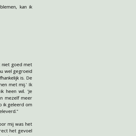
blemen, kan ik
t niet goed met
 nu wel gegroeid
hankelijk is. De
en met mij.' Ik
k heen wil. 'Je
kan mezelf meer
b ik geleerd om
eleverd."
oor mij was het
rect het gevoel