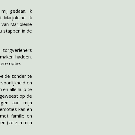
mij gedaan. Ik
 Marjoleine. Ik
 van Marjoleine
u stappen in de
e zorgverleners
e maken hadden,
ere optie.
oelde zonder te
soonlijkheid en
en alle hulp te
s geweest op de
agen aan mijn
n emoties kan en
met familie en
n (zo zijn mijn