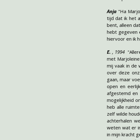
Anja
"Ha Marjo
tijd dat ik het
bent, alleen da
hebt gegeven e
hiervoor en ik 
E.
, 1994
"Alle
met Marjoleine
mij vaak in de
over deze onz
gaan, maar voel
open en eerlij
afgestemd en i
mogelijkheid om
heb alle ruimte
zelf wilde hou
achterhalen we
weten wat er i
in mijn kracht 