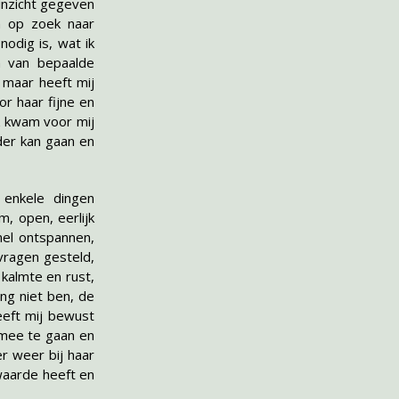
 inzicht gegeven
n op zoek naar
nodig is, wat ik
n van bepaalde
 maar heeft mij
or haar fijne en
ek kwam voor mij
der kan gaan en
l enkele dingen
, open, eerlijk
nel ontspannen,
vragen gesteld,
kalmte en rust,
ang niet ben, de
eeft mij bewust
 mee te gaan en
er weer bij haar
waarde heeft en