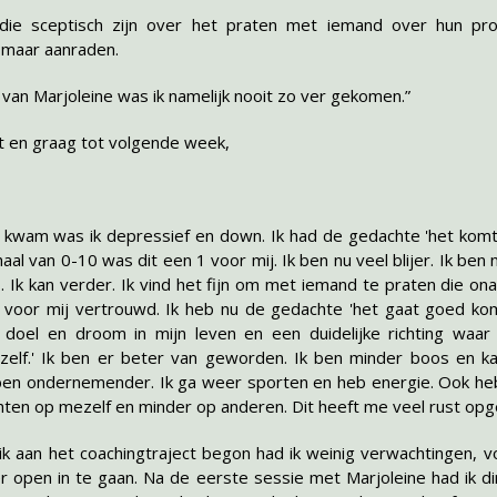
ie sceptisch zijn over het praten met iemand over hun pro
n maar aanraden.
van Marjoleine was ik namelijk nooit zo ver gekomen.”
et en graag tot volgende week,
r kwam was ik depressief en down. Ik had de gedachte 'het kom
haal van 0-10 was dit een 1 voor mij. Ik ben nu veel blijer. Ik ben
. Ik kan verder. Ik vind het fijn om met iemand te praten die onaf
 voor mij vertrouwd. Ik heb nu de gedachte 'het gaat goed kom
oel en droom in mijn leven en een duidelijke richting waar i
ezelf.' Ik ben er beter van geworden. Ik ben minder boos en 
ben ondernemender. Ik ga weer sporten en heb energie. Ook he
hten op mezelf en minder op anderen. Dit heeft me veel rust opg
ik aan het coachingtraject begon had ik weinig verwachtingen, v
er open in te gaan. Na de eerste sessie met Marjoleine had ik di