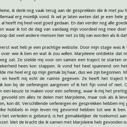
leine, ik denk nog vaak terug aan de gesprekken die ik met jou 
 allemaal erg moeilijk vond. Ik wil je laten weten dat je een hele 
t al heeft mij heel veel goed gedaan. En dan verder nog alle goede
n waar ik tot de dag van vandaag mijn voordeel nog mee doe!
hoop dat veel andere mensen hier net zo blij van worden als ik dat
reerst wat heb je een prachtige website. Door mijn stage was ik
 over wie ik ben en wat ik zou willen. Marjoleine ontdekte dat m
 weg zat. Ze stelde mij voor om samen een traject te starten om 
ekerheid heen kon stappen. Ik vond het heel spannend om het 
de me heel erg op mijn gemak bij haar, dus we zijn begonnen. Ma
k en heeft mij echt de ruimte gegeven. Ze heeft het traject 
k kon bij de oefeningen aangeven of ik het fijn vond of niet. 
 een keuze te maken voor een oefening, waar ik mij het prettigs
 gevoeld om alles te delen met Marjoleine, maar ook als ik liev
den, kon dit. Verschillende oefeningen en gesprekken hebben mij
lke hobbels in mijn leven mij gevormd hebben tot wie ik ben
n het verleden is gebeurd, is het gemakkelijker de toekomst aan 
gezet. Met de kracht die ik samen met Marjoleine heb gevonden is