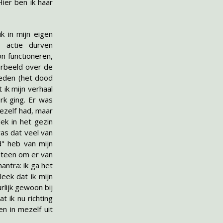
Hier ben ik haar
k in mijn eigen
 actie durven
n functioneren,
orbeeld over de
leden (het dood
ik mijn verhaal
rk ging. Er was
ezelf had, maar
ek in het gezin
as dat veel van
d" heb van mijn
meteen om er van
antra: ik ga het
eek dat ik mijn
rlijk gewoon bij
t ik nu richting
n in mezelf uit