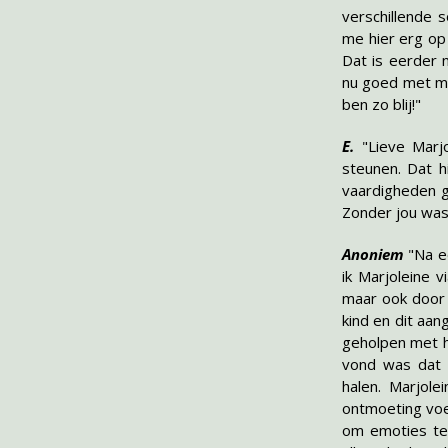
verschillende 
me hier erg op 
Dat is eerder 
nu goed met mi
ben zo blij!"
E.
"Lieve Marjo
steunen. Dat h
vaardigheden g
Zonder jou was
Anoniem
"
Na e
ik Marjoleine 
maar ook door 
kind en dit aan
geholpen met he
vond was dat 
halen.
Marjole
ontmoeting voel
om emoties te 