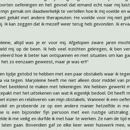
soorten oefeningen en het gevoel dat iemand echt naar mij luist
mijn gemak om daadwerkelijk te vertellen hoe ik mij voelde en w
niet gelukt met andere therapeuten. He voelde voor mij niet ge
j. Ik kan zeggen dat ik mezelf weer terug heb gevonden. Ik ervaa
leine, altijd was je er voor mij. Afgelopen zware jaren mocht 
ield mij op de been. Ik heb veel inzichten gekregen, ik ben v
eleerd hoe ik beter kan ontspannen en met situaties om kan gaa
 het zo eenzaam geweest, maar je was er!!"
en tijdje getobd te hebben met een paar obstakels waar ik tege
via via tegen. Marjoleine heeft me niet alleen door middel van p
het beeldend te maken met tekeningen. We hebben gewerkt met
gepakt met het uittekenen van wat ik eigenlijk bedoel. Dit heeft m
t inzien en relativeren van mijn obstakels. Wanneer ik een oefen
oké en probeerde ze op een andere manier hetzelfde in me
ine is een bijzonder fijn persoon met een rustige uitstralin
de ik me veilig en durfde ik met haar te werken. Ze nam de tijd 
laten gaan. Bovendien gaf ze elke keer weer huiswerk mee, w