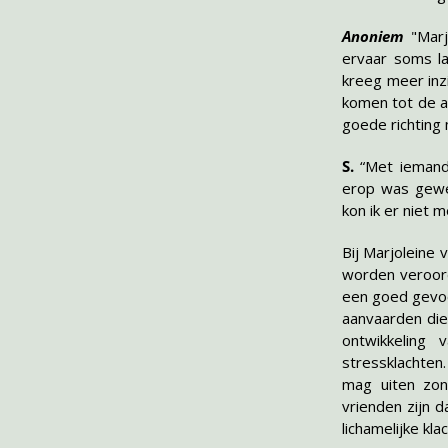
Anoniem
"Mar
ervaar soms la
kreeg meer inz
komen tot de a
goede richting 
S.
“Met iemand
erop was gewez
kon ik er niet 
Bij Marjoleine
worden veroord
een goed gevoe
aanvaarden die
ontwikkeling
stressklachten.
mag uiten zon
vrienden zijn 
lichamelijke kl