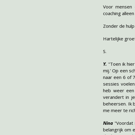
Voor mensen d
coaching allee
Zonder de hulp 
Hartelijke gro
S.
Y.
"Toen ik hie
mij.' Op een sc
naar een 6 of 7
sessies voelen
heb weer een d
verandert in j
beheersen. Ik 
me meer te ric
Nina
"Voordat 
belangrijk om 