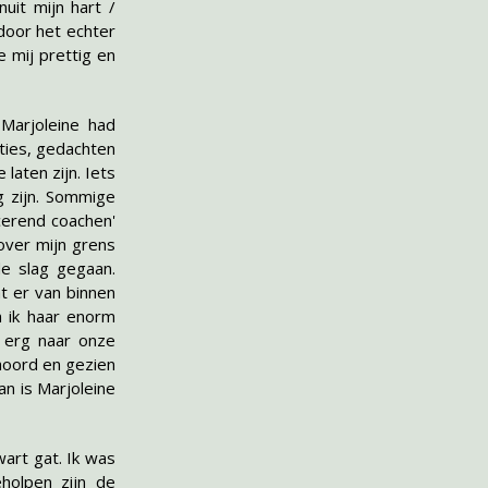
uit mijn hart /
door het echter
 mij prettig en
Marjoleine had
ties, gedachten
laten zijn. Iets
g zijn. Sommige
cerend coachen'
over mijn grens
de slag gegaan.
at er van binnen
n ik haar enorm
d erg naar onze
ehoord en gezien
dan is Marjoleine
wart gat. Ik was
holpen zijn de