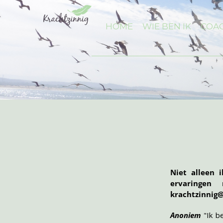
HOME
WIE BEN IK
COAC
Niet alleen 
ervaringen
krachtzinnig@
Anoniem
"Ik b