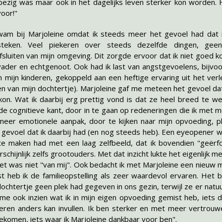
 bezig was maar ook in het dagelijks leven sterker kon worden. 
oor!"
wam bij Marjoleine omdat ik steeds meer het gevoel had dat i
steken. Veel piekeren over steeds dezelfde dingen, geen
sluiten van mijn omgeving. Dit zorgde ervoor dat ik niet goed ko
ader en echtgenoot. Ook had ik last van angstgevoelens, bijvo
 mijn kinderen, gekoppeld aan een heftige ervaring uit het ver
 van mijn dochtertje). Marjoleine gaf me meteen het gevoel dat 
 kon. Wat ik daarbij erg prettig vond is dat ze heel breed te we
de cognitieve kant, door in te gaan op redeneringen die ik met m
eer emotionele aanpak, door te kijken naar mijn opvoeding, pl
 gevoel dat ik daarbij had (en nog steeds heb). Een eyeopener w
te maken had met een laag zelfbeeld, dat ik bovendien "geërf
schijnlijk zelfs grootouders. Met dat inzicht lukte het eigenlijk 
et was niet "van mij". Ook bedacht ik met Marjoleine een nieuw m
t heb ik de familieopstelling als zeer waardevol ervaren. Het bl
htertje geen plek had gegeven in ons gezin, terwijl ze er natuu
 me ook inzien wat ik in mijn eigen opvoeding gemist heb, iets da
deren anders kan invullen. Ik ben sterker en met meer vertrouwe
ekomen, iets waar ik Marjoleine dankbaar voor ben".