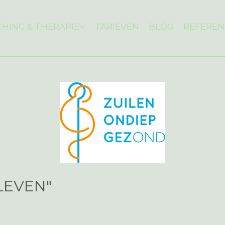
HING & THERAPIE
TARIEVEN
BLOG
REFEREN
LEVEN"