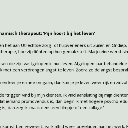
amisch therapeut: ‘Pijn hoort bij het leven’
 het aan Utrechtse zorg- of hulpverleners uit Zuilen en Ondiep.
herapie, hoe zij cliënten op hun gemak stelt. Marjoleine werkt si
en die zijn vastgelopen in hun leven. Afgelopen jaar behandelde
ek met een verdrongen angst te leven. Zodra ze de angst bespr
jn en leer je ermee omgaan, dan kun je je leven weer rijk en zinvo
igger’ vind bij mijn cliënten. Ik vind aansluiting bij mijn cliënte
 dat iemand promovendus is, dan begin ik met hogere psycho-educ
 is, dan zeg ik: maak eens een filmpje of een collage.’
jeenkomst ben geweest, ga ik altijd weer opgeladen aan het werk