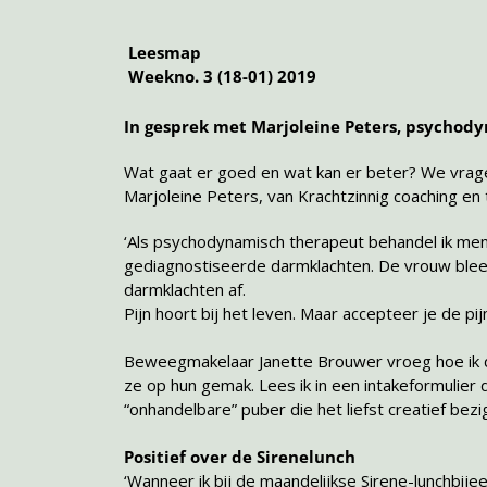
Leesmap
Weekno. 3 (18-01) 2019
In gesprek met Marjoleine Peters, psychodyn
Wat gaat er goed en wat kan er beter? We vragen
Marjoleine Peters, van Krachtzinnig coaching en t
‘Als psychodynamisch therapeut behandel ik mens
gediagnostiseerde darmklachten. De vrouw ble
darmklachten af.
Pijn hoort bij het leven. Maar accepteer je de pi
Beweegmakelaar Janette Brouwer vroeg hoe ik de ‘tr
ze op hun gemak. Lees ik in een intakeformulier
“onhandelbare” puber die het liefst creatief bezig
Positief over de Sirenelunch
‘Wanneer ik bij de maandelijkse Sirene-lunchbi