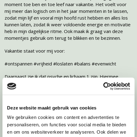
moment toe ben en toe leef naar vakantie. Het voelt voor
mij meer dan logisch om in het jaar momenten in te lassen,
zodat mijn lijf en vooral mijn hoofd rust hebben en alles los
kunnen laten, zodat ik weer voldoende energie en motivatie
heb in mijn dagelijkse ritme. Ook maak ik graag van deze
momentjes gebruik om terug te blikken en te bezinnen.
Vakantie staat voor mij voor:
#ontspannen #vrijheid #loslaten #balans #evenwicht
Daarnaast zie ik dat psyche en lichaam 1 zijn. Hiermee
bedoel ik dat als je stressklachten ervaart, deze niet
opgelost zijn met een vakantie. Hoe vaak hoor je niet dat
mensen op vakantie ziek zijn geworden? Dit komt vaak
doordat het lijf rust heeft, kan ontspannen en daarbij alle
Deze website maakt gebruik van cookies
emoties toegelaten worden.
We gebruiken cookies om content en advertenties te
De praktische dingen die mij helpen zo'n laatste werkdag
personaliseren, om functies voor social media te bieden
zijn: mijn to do list af werken (dit geeft me ruimte in mijn
en om ons websiteverkeer te analyseren. Ook delen we
hoofd), bewust genieten van het moment waarop ik mijn