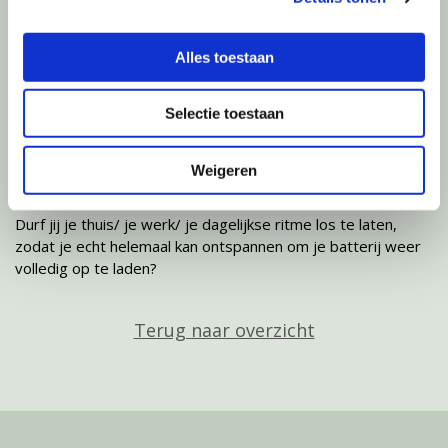
doelen stellen. Hier kan ik jou bij helpen. Hoe mooi is het om
een volgende stap te zetten?
Alles toestaan
Wanneer het einde van mijn vakantie nadert, vind ik het
heerlijk om nog twee dagen rondom huis te zijn, een
Selectie toestaan
fotoboek te maken (of foto's uit te printen), zodat de
herinnering en het vakantiegevoel lang aan me blijft kleven
en als ik het echt niet kan laten, begin ik vast op zondag met
Weigeren
een vers kopje koffie mijn e-mails te lezen.
Durf jij je thuis/ je werk/ je dagelijkse ritme los te laten,
zodat je echt helemaal kan ontspannen om je batterij weer
volledig op te laden?
Terug naar overzicht